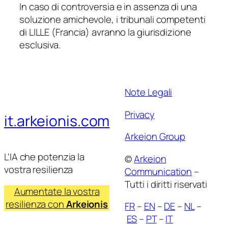
In caso di controversia e in assenza di una
soluzione amichevole, i tribunali competenti
di LILLE (Francia) avranno la giurisdizione
esclusiva.
Note Legali
Privacy
it.arkeionis.com
Arkeion Group
L'IA che potenzia la
©
Arkeion
vostra resilienza
Communication
–
Tutti i diritti riservati
Aumentate la vostra
resilienza con
Arkeionis
FR
–
EN
–
DE
–
NL
–
ES
–
PT
–
IT