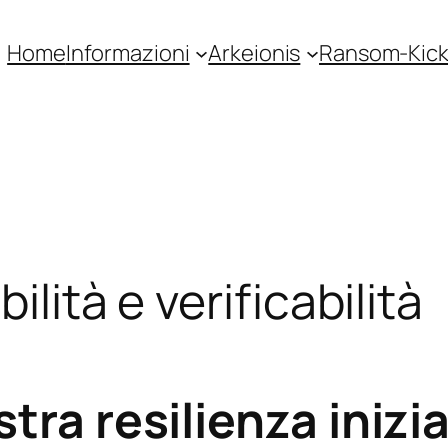
Home
Informazioni
Arkeionis
Ransom-Kic
ilità e verificabilità
tra resilienza inizia