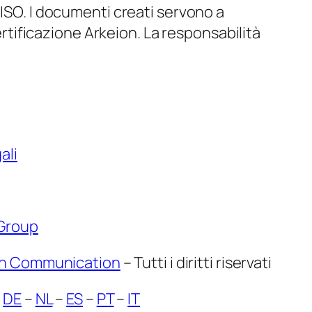
i ISO. I documenti creati servono a
certificazione Arkeion. La responsabilità
ali
 Group
on Communication
– Tutti i diritti riservati
–
DE
–
NL
–
ES
–
PT
–
IT