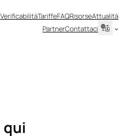
k
Verificabilità
Tariffe
FAQ
Risorse
Attualità
Partner
Contattaci
 qui