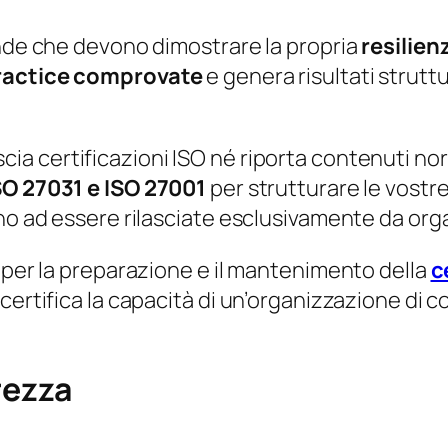
ende che devono dimostrare la propria
resilien
ractice comprovate
e genera risultati struttur
scia certificazioni ISO né riporta contenuti norm
SO 27031 e ISO 27001
per strutturare le vostre
no ad essere rilasciate esclusivamente da orga
e per la preparazione e il mantenimento della
c
ertifica la capacità di un’organizzazione di co
rezza