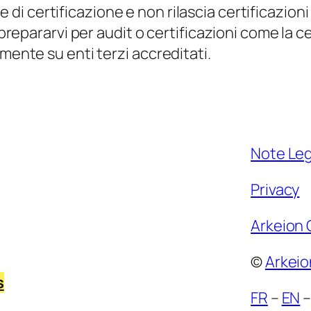
 di certificazione e non rilascia certificazion
a prepararvi per audit o certificazioni come la 
mente su enti terzi accreditati.
Note Leg
Privacy
Arkeion
©
Arkei
s
FR
–
EN