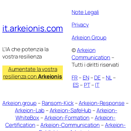
Note Legali
Privacy
it.arkeionis.com
Arkeion Group
L'IA che potenzia la
©
Arkeion
vostra resilienza
Communication
–
Tutti i diritti riservati
Aumentate la vostra
resilienza con
Arkeionis
FR
–
EN
–
DE
–
NL
–
ES
–
PT
–
IT
Arkeion.group
–
Ransom-Kick
–
Arkeion-Response
–
Arkeion-Lab
–
Arkeion-SafeHub
–
Arkeion-
WhiteBox
–
Arkeion-Formation
–
Arkeion-
Certification
–
Arkeion-Communication
–
Arkeion-