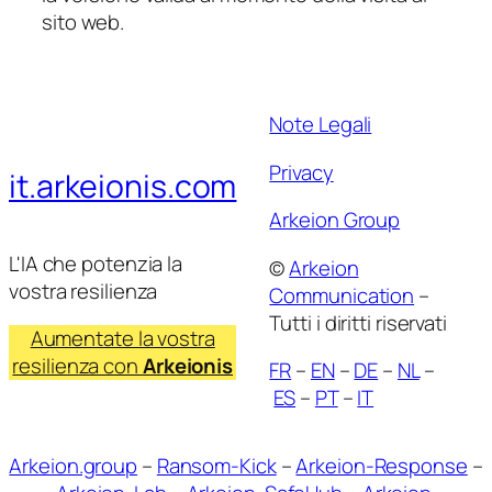
sito web.
Note Legali
Privacy
it.arkeionis.com
Arkeion Group
L'IA che potenzia la
©
Arkeion
vostra resilienza
Communication
–
Tutti i diritti riservati
Aumentate la vostra
resilienza con
Arkeionis
FR
–
EN
–
DE
–
NL
–
ES
–
PT
–
IT
Arkeion.group
–
Ransom-Kick
–
Arkeion-Response
–